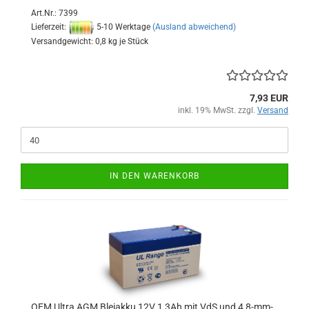
Art.Nr.: 7399
Lieferzeit:
5-10 Werktage
(Ausland abweichend)
Versandgewicht:
0,8
kg je Stück
7,93 EUR
inkl. 19% MwSt. zzgl.
Versand
IN DEN WARENKORB
OEM Ultra AGM Bleiakku 12V 1,3Ah mit VdS und 4,8-mm-