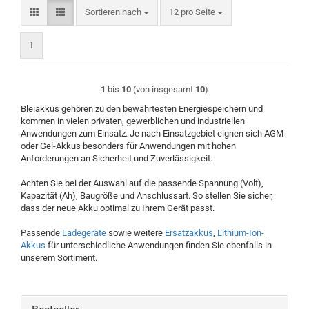
Sortieren nach
pro Seite
Sortieren nach
12 pro Seite
1
1
bis
10
(von insgesamt
10
)
Bleiakkus gehören zu den bewährtesten Energiespeichern und
kommen in vielen privaten, gewerblichen und industriellen
Anwendungen zum Einsatz. Je nach Einsatzgebiet eignen sich AGM-
oder Gel-Akkus besonders für Anwendungen mit hohen
Anforderungen an Sicherheit und Zuverlässigkeit.
Achten Sie bei der Auswahl auf die passende Spannung (Volt),
Kapazität (Ah), Baugröße und Anschlussart. So stellen Sie sicher,
dass der neue Akku optimal zu Ihrem Gerät passt.
Passende
Ladegeräte
sowie weitere
Ersatzakkus
,
Lithium-Ion-
Akkus
für unterschiedliche Anwendungen finden Sie ebenfalls in
unserem Sortiment.