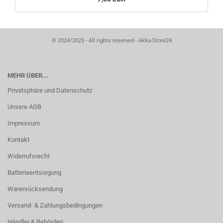
© 2024/2025 - All rights reserved - Akku-Store24
MEHR ÜBER...
Privatsphäre und Datenschutz
Unsere AGB
Impressum
Kontakt
Widerrufsrecht
Batterieentsorgung
Warenrücksendung
Versand- & Zahlungsbedingungen
Händler & Behörden