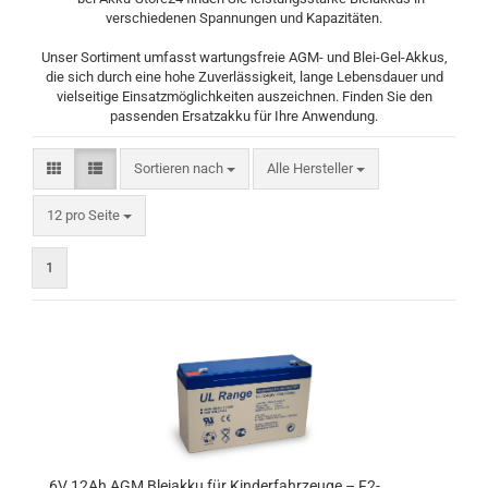
verschiedenen Spannungen und Kapazitäten.
Unser Sortiment umfasst wartungsfreie AGM- und Blei-Gel-Akkus,
die sich durch eine hohe Zuverlässigkeit, lange Lebensdauer und
vielseitige Einsatzmöglichkeiten auszeichnen. Finden Sie den
passenden Ersatzakku für Ihre Anwendung.
Sortieren nach
Sortieren nach
Alle Hersteller
pro Seite
12 pro Seite
1
6V 12Ah AGM Bleiakku für Kinderfahrzeuge – F2-