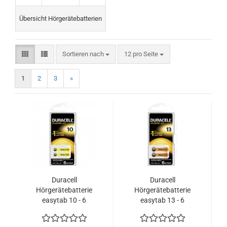
Übersicht Hörgerätebatterien
Sortieren nach
pro Seite
Sortieren nach
12 pro Seite
1
2
3
»
Duracell
Duracell
Hörgerätebatterie
Hörgerätebatterie
easytab 10 - 6
easytab 13 - 6
Batterien - 1 Blister
Batterien - 1 Blister