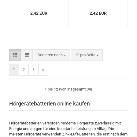
2,42 EUR
2,42 EUR
Sortieren nach
pro Seite
Sortieren nach
12 pro Seite
1
2
3
»
1
bis
12
(von insgesamt
34
)
Hörgerätebatterien online kaufen
Hörgerätebatterien versorgen moderne Hörgeräte zuverlässig mit
Energie und sorgen für eine konstante Leistung im Alltag. Die
meisten Hörgeräte verwenden Zink-Luft-Batterien, die erst nach dem