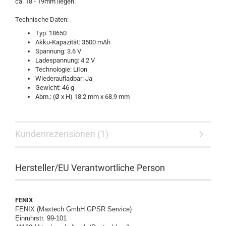
ca. 18 - 19mm liegen.
Technische Daten:
Typ: 18650
Akku-Kapazität: 3500 mAh
Spannung: 3.6 V
Ladespannung: 4.2 V
Technologie: LiIon
Wiederaufladbar: Ja
Gewicht: 46 g
Abm.: (Ø x H) 18.2 mm x 68.9 mm
Kundenrezensionen (1)
Hersteller/EU Verantwortliche Person
FENIX
FENIX (Maxtech GmbH GPSR Service)
Einruhrstr. 99-101