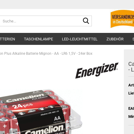
Suche...
TTERIEN
TASCHENLAMPE
LED-LEUCHTMITTEL
ZUBEHÖR
n Plus Alkaline Batterie Mignon - AA - LR6 1,5V - 24er Box
Ca
- 
Art
Lie
EA
Mi