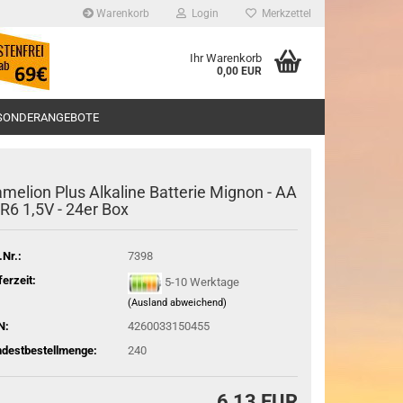
Warenkorb
Login
Merkzettel
Ihr Warenkorb
0,00 EUR
SONDERANGEBOTE
melion Plus Alkaline Batterie Mignon - AA
LR6 1,5V - 24er Box
.Nr.:
7398
ferzeit:
5-10 Werktage
(Ausland abweichend)
N:
4260033150455
ndestbestellmenge:
240
6,13 EUR