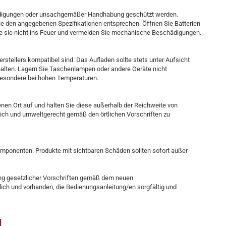
chädigungen oder unsachgemäßer Handhabung geschützt werden.
ie den angegebenen Spezifikationen entsprechen. Öffnen Sie Batterien
Sie sie nicht ins Feuer und vermeiden Sie mechanische Beschädigungen.
stellers kompatibel sind. Das Aufladen sollte stets unter Aufsicht
halten. Lagern Sie Taschenlampen oder andere Geräte nicht
sbesondere bei hohen Temperaturen.
nen Ort auf und halten Sie diese außerhalb der Reichweite von
glich und umweltgerecht gemäß den örtlichen Vorschriften zu
omponenten. Produkte mit sichtbaren Schäden sollten sofort außer
tung gesetzlicher Vorschriften gemäß dem neuen
rlich und vorhanden, die Bedienungsanleitung/en sorgfältig und