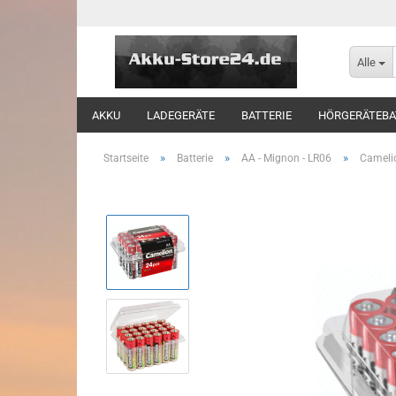
Alle
AKKU
LADEGERÄTE
BATTERIE
HÖRGERÄTEBA
»
»
»
Startseite
Batterie
AA - Mignon - LR06
Camelio