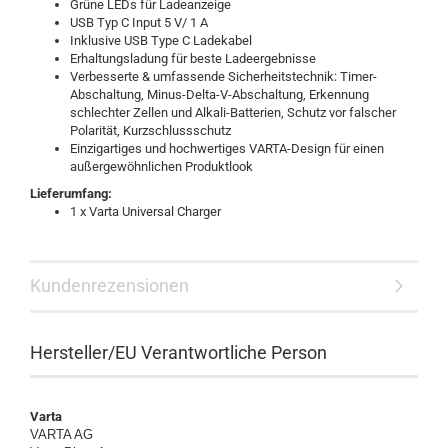
Grüne LEDs für Ladeanzeige
USB Typ C Input 5 V/ 1 A
Inklusive USB Type C Ladekabel
Erhaltungsladung für beste Ladeergebnisse
Verbesserte & umfassende Sicherheitstechnik: Timer-
Abschaltung, Minus-Delta-V-Abschaltung, Erkennung
schlechter Zellen und Alkali-Batterien, Schutz vor falscher
Polarität, Kurzschlussschutz
Einzigartiges und hochwertiges VARTA-Design für einen
außergewöhnlichen Produktlook
Lieferumfang:
1 x Varta Universal Charger
Kundenrezensionen
Hersteller/EU Verantwortliche Person
Varta
VARTA AG